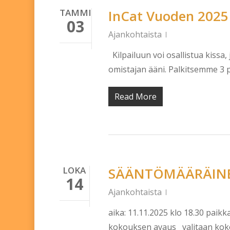
TAMMI
InCat Vuoden 2025 
03
Ajankohtaista
Kilpailuun voi osallistua kissa,
omistajan ääni. Palkitsemme 3 p
Read More
LOKA
SÄÄNTÖMÄÄRÄINE
14
Ajankohtaista
aika: 11.11.2025 klo 18.30 paik
kokouksen avaus valitaan kokou