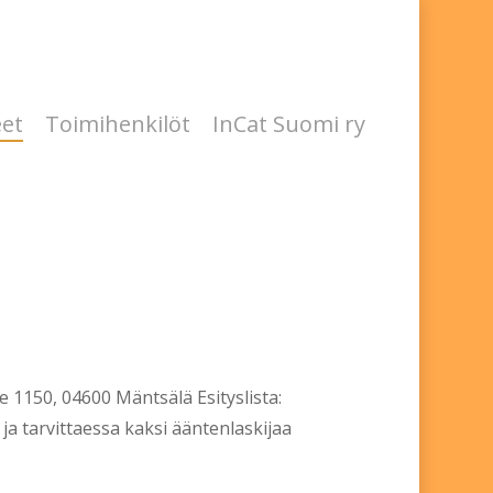
eet
Toimihenkilöt
InCat Suomi ry
1150, 04600 Mäntsälä Esityslista:
a tarvittaessa kaksi ääntenlaskijaa