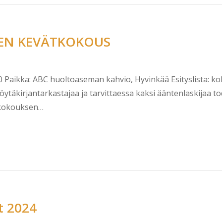
EN KEVÄTKOKOUS
.00 Paikka: ABC huoltoaseman kahvio, Hyvinkää Esityslista:
öytäkirjantarkastajaa ja tarvittaessa kaksi ääntenlaskijaa t
 kokouksen…
t 2024