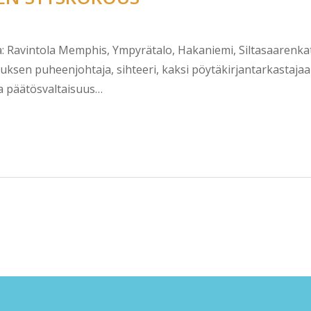
ka: Ravintola Memphis, Ympyrätalo, Hakaniemi, Siltasaarenkat
sen puheenjohtaja, sihteeri, kaksi pöytäkirjantarkastajaa j
ja päätösvaltaisuus…