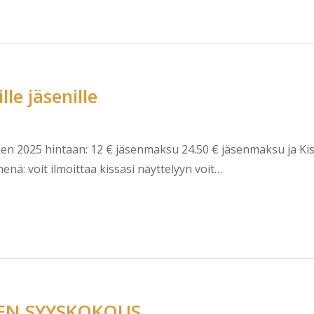
lle jäsenille
n 2025 hintaan: 12 € jäsenmaksu 24.50 € jäsenmaksu ja Kiss
nä: voit ilmoittaa kissasi näyttelyyn voit…
N SYYSKOKOUS