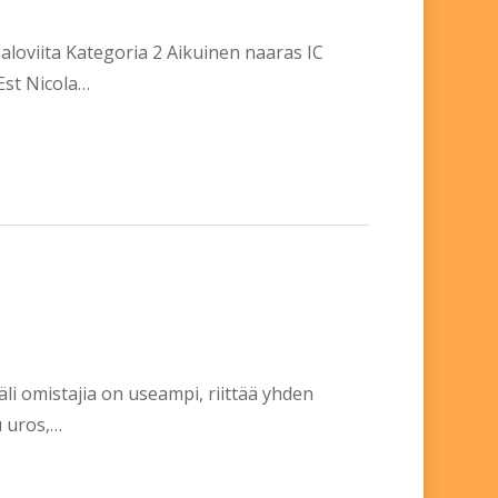
loviita Kategoria 2 Aikuinen naaras IC
Est Nicola…
äli omistajia on useampi, riittää yhden
u uros,…