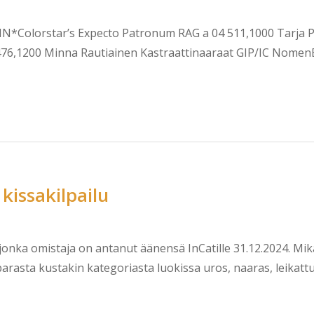
FIN*Colorstar’s Expecto Patronum RAG a 04 511,1000 Tarja Pa
476,1200 Minna Rautiainen Kastraattinaaraat GIP/IC Nomen
kissakilpailu
 jonka omistaja on antanut äänensä InCatille 31.12.2024. Mik
arasta kustakin kategoriasta luokissa uros, naaras, leikatt