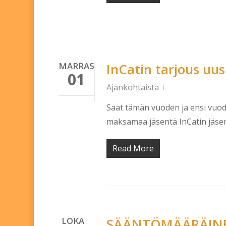
MARRAS
InCatin tarjous uusi
01
Ajankohtaista
Saat tämän vuoden ja ensi vuode
maksamaa jäsentä InCatin jäsene
Read More
LOKA
SÄÄNTÖMÄÄRÄINE