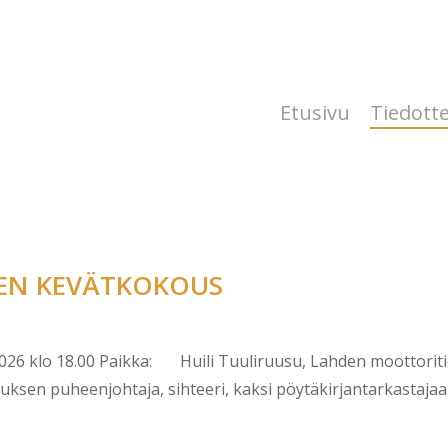
Etusivu
Tiedott
EN KEVÄTKOKOUS
 klo 18.00 Paikka: Huili Tuuliruusu, Lahden moottoritie 
sen puheenjohtaja, sihteeri, kaksi pöytäkirjantarkastajaa j