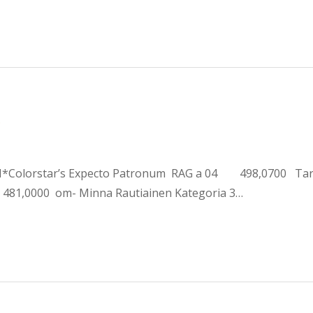
5
 FI*Colorstar’s Expecto Patronum RAG a 04 498,0700 Tarja
481,0000 om- Minna Rautiainen Kategoria 3…