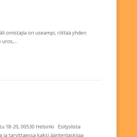
äli omistajia on useampi, riittää yhden
u uros,…
u 18-20, 00530 Helsinki Esityslista
 ja tarvittaessa kaksi ääntenlaskijaa