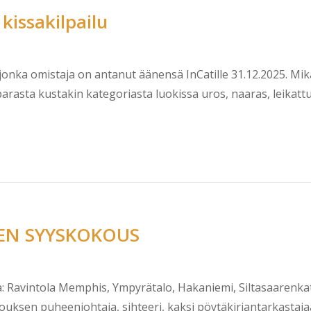
kissakilpailu
 jonka omistaja on antanut äänensä InCatille 31.12.2025. Mik
arasta kustakin kategoriasta luokissa uros, naaras, leikatt
N SYYSKOKOUS
ka: Ravintola Memphis, Ympyrätalo, Hakaniemi, Siltasaarenkat
ksen puheenjohtaja, sihteeri, kaksi pöytäkirjantarkastajaa