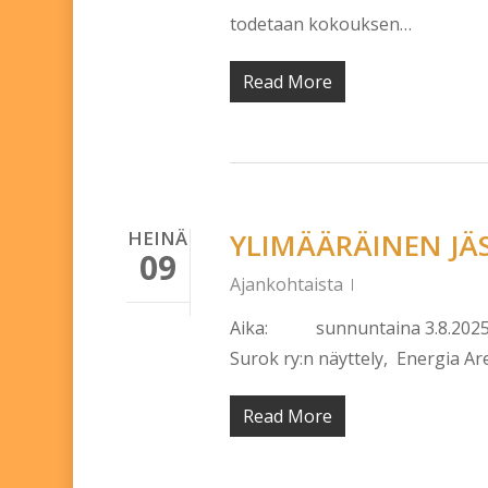
todetaan kokouksen…
Read More
HEINÄ
YLIMÄÄRÄINEN J
09
Ajankohtaista
Aika: sunnuntaina 3.8.2025 kl
Surok ry:n näyttely, Energia A
Read More