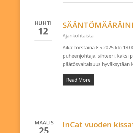
HUHTI
SÄÄNTÖMÄÄRÄIN
12
Ajankohtaista
Aika: torstaina 8.5.2025 klo 18
puheenjohtaja, sihteeri, kaksi p
päätösvaltaisuus hyväksytään
Read More
MAALIS
InCat vuoden kissa
25