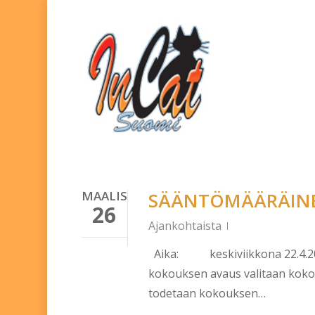
Skip
to
main
content
MAALIS
SÄÄNTÖMÄÄRÄIN
26
Ajankohtaista
Aika: keskiviikkona 22.4.2026
kokouksen avaus valitaan kokouk
todetaan kokouksen…