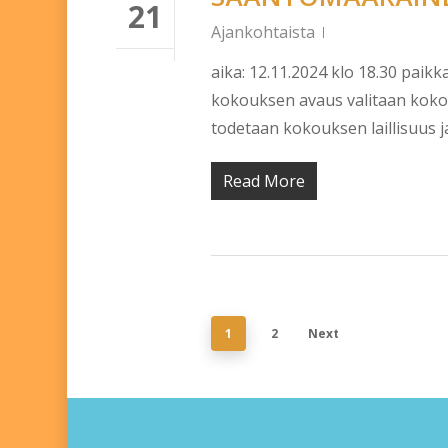
21
Ajankohtaista
aika: 12.11.2024 klo 18.30 paik
kokouksen avaus valitaan kokouk
todetaan kokouksen laillisuus 
Read More
1
2
Next