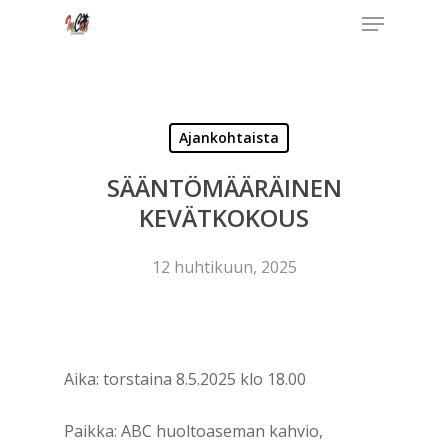
Menu
Skip
to
Close
main
Menu
content
Ajankohtaista
SÄÄNTÖMÄÄRÄINEN
KEVÄTKOKOUS
12 huhtikuun, 2025
Aika: torstaina 8.5.2025 klo 18.00
Paikka: ABC huoltoaseman kahvio,