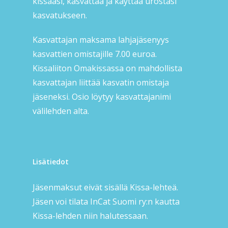
kissaasi, kasvattaa ja käyttää urostasi
kasvatukseen.
Kasvattajan maksama lahjajäsenyys
kasvattien omistajille 7.00 euroa.
Kissaliiton Omakissassa on mahdollista
kasvattajan liittää kasvatin omistaja
jäseneksi. Osio löytyy kasvattajanimi
välilehden alta.
Lisätiedot
Jäsenmaksut eivät sisällä Kissa-lehteä.
Jäsen voi tilata InCat Suomi ry:n kautta
Kissa-lehden niin halutessaan.