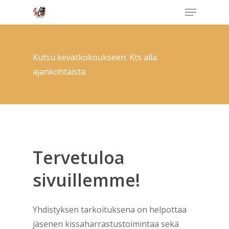
Menu
Skip
to
Close
main
Menu
content
Kutsu kevätkokoukseen. Kts alla
ajankohtaista.
Tervetuloa
sivuillemme!
Yhdistyksen tarkoituksena on helpottaa
jäsenen kissaharrastustoimintaa sekä