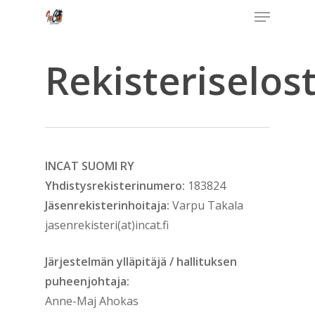
Menu
Skip
to
Close
main
Rekisteriselos
Menu
content
INCAT SUOMI RY
Yhdistysrekisterinumero:
183824
Jäsenrekisterinhoitaja:
Varpu Takala
jasenrekisteri(at)incat.fi
Järjestelmän ylläpitäjä / hallituksen
puheenjohtaja:
Anne-Maj Ahokas