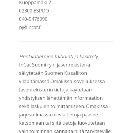
Kuoppamäki 2
02300 ESPOO
040-5476990
pj@incat.fi
Henkilötietojen taltiointi ja käsittely
InCat Suomi ry:n jäsenrekisteriä
säilytetään Suomen Kissaliiton
ylläpitämässä Omakissa-sovelluksessa.
Jäsenrekisterin tietoja käytetään
yhdistyksen lähettämän informaation
sekä laskujen toimittamiseen. Omakissa -
järjestelmässä olevia tietoja pääsee
katsomaan tai siitä tietoja luovutetaan
vain toiminnan kannalta niitä tarvitseville