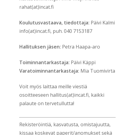
rahat(at)incat.fi
Koulutusvastaava, tiedottaja:
Päivi Kalmi
info(at)incat.fi, puh. 040 7153187
Hallituksen jäsen:
Petra Haapa-aro
Toiminnantarkastaja:
Päivi Käppi
Varatoiminnantarkastaja:
Mia Tuomivirta
Voit myös laittaa meille viestiä
osoitteeseen hallitus(at)incat.fi, kaikki
palaute on tervetullutta!
Rekisteröintiä, kasvatusta, omistajuutta,
kissaa koskevat paperit/anomukset sekä