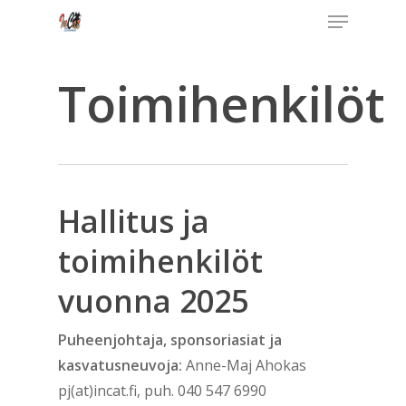
Menu
Skip
to
Close
main
Toimihenkilöt
Menu
content
Hallitus ja
toimihenkilöt
vuonna 2025
Puheenjohtaja, sponsoriasiat ja
kasvatusneuvoja:
Anne-Maj Ahokas
pj(at)incat.fi, puh. 040 547 6990