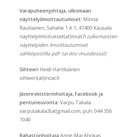
Varapuheenjohtaja, ulkomaan
näyttelyilmoittautumiset:
Minna
Rautiainen, Sahatie 1 A 1, 47400 Kausala
nayttelyilmoitukset(at)incat.fi
(ulkomaisten
näyttelyiden ilmoittautumiset
sähköpostilla pdf- tai doc-muodossa!)
Sihteeri
Heidi Hartikainen
sihteeri(at)incat.fi
Jäsenrekisterinhoitaja, Facebook ja
pentuneuvonta:
Varpu Takala
varputakala3(at)gmail.com, puh. 044 356
1040
Rahastonhoitaja
Anne-Maj Ahokas