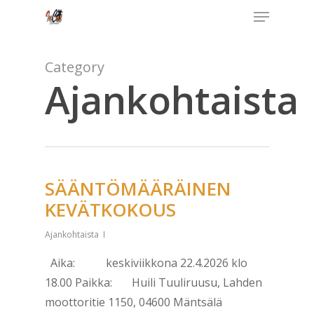
Menu
Skip
to
Close
main
Menu
Category
content
Ajankohtaista
SÄÄNTÖMÄÄRÄINEN
KEVÄTKOKOUS
Ajankohtaista
Aika: keskiviikkona 22.4.2026 klo
18.00 Paikka: Huili Tuuliruusu, Lahden
moottoritie 1150, 04600 Mäntsälä