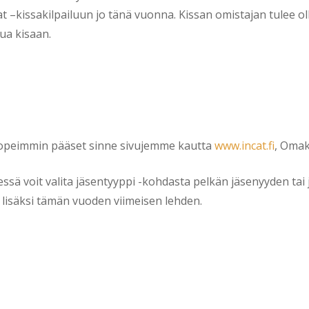
at –kissakilpailuun jo tänä vuonna. Kissan omistajan tulee ol
tua kisaan.
Nopeimmin pääset sinne sivujemme kautta
www.incat.fi
, Omak
sä voit valita jäsentyyppi -kohdasta pelkän jäsenyyden tai j
 lisäksi tämän vuoden viimeisen lehden.