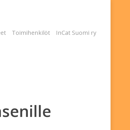
eet
Toimihenkilöt
InCat Suomi ry
äsenille