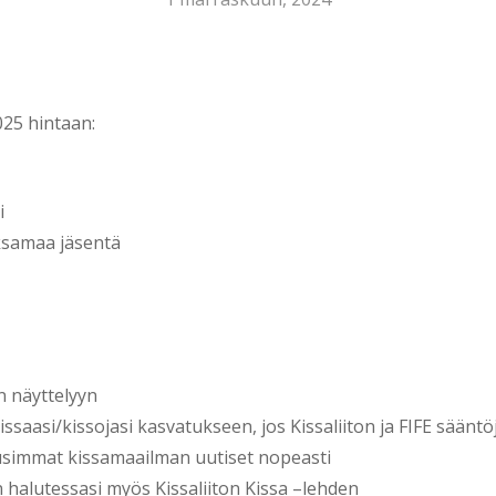
25 hintaan:
i
ksamaa jäsentä
n näyttelyyn
ssaasi/kissojasi kasvatukseen, jos Kissaliiton ja FIFE säänt
usimmat kissamaailman uutiset nopeasti
 halutessasi myös Kissaliiton Kissa –lehden