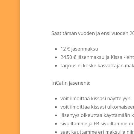
Saat tämän vuoden ja ensi vuoden 20
12 € jäsenmaksu
24.50 € jäsenmaksu ja Kissa -leht
tarjous ei koske kasvattajan ma
InCatin jäsenenä:
voit ilmoittaa kissasi näyttelyyn
voit ilmoittaa kissasi ulkomaisee
jäsenyys oikeuttaa käyttämään ki
sivuiltamme ja FB sivuiltamme u
saat kauttamme eri maksulla niin