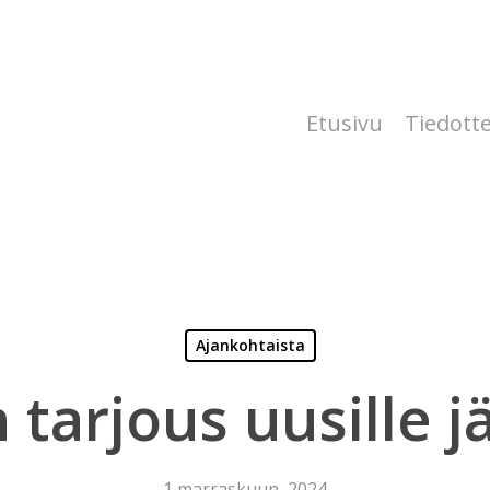
Etusivu
Tiedott
Ajankohtaista
 tarjous uusille j
1 marraskuun, 2024