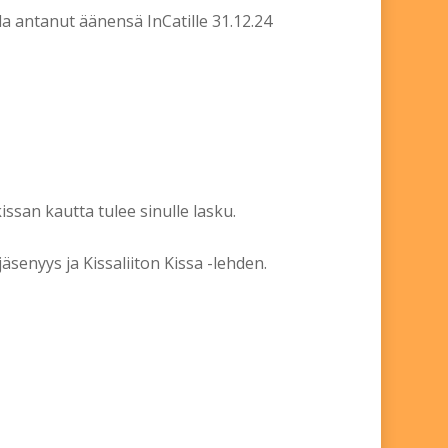
la antanut äänensä InCatille 31.12.24
issan kautta tulee sinulle lasku.
äsenyys ja Kissaliiton Kissa -lehden.