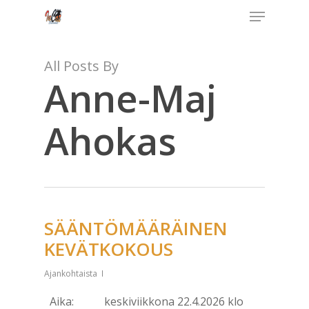
Menu
Skip
to
Close
main
Menu
All Posts By
content
Anne-Maj
Ahokas
SÄÄNTÖMÄÄRÄINEN
KEVÄTKOKOUS
Ajankohtaista
Aika: keskiviikkona 22.4.2026 klo