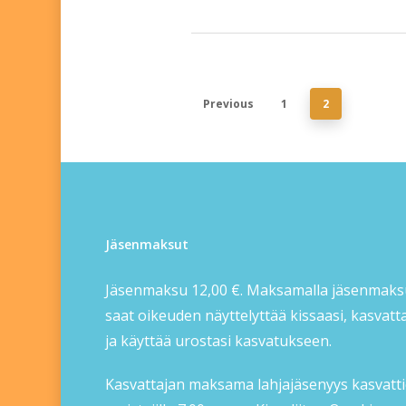
Previous
1
2
Jäsenmaksut
Jäsenmaksu 12,00 €. Maksamalla jäsenmak
saat oikeuden näyttelyttää kissaasi, kasvatt
ja käyttää urostasi kasvatukseen.
Kasvattajan maksama lahjajäsenyys kasvatt