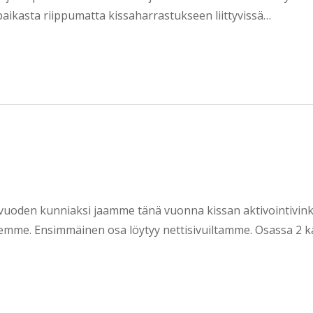
aikasta riippumatta kissaharrastukseen liittyvissä…
avuoden kunniaksi jaamme tänä vuonna kissan aktivointivink
illemme. Ensimmäinen osa löytyy nettisivuiltamme. Osassa 2 k