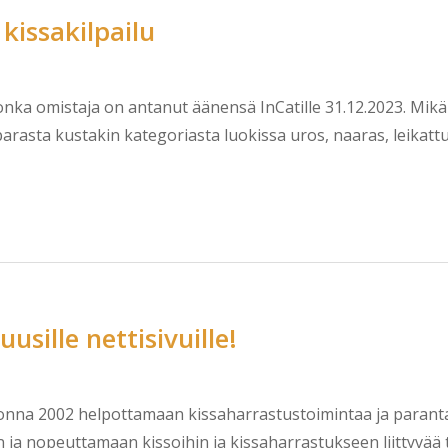
kissakilpailu
 jonka omistaja on antanut äänensä InCatille 31.12.2023. Mikä
arasta kustakin kategoriasta luokissa uros, naaras, leikattu
usille nettisivuille!
onna 2002 helpottamaan kissaharrastustoimintaa ja parant
a nopeuttamaan kissoihin ja kissaharrastukseen liittyvää t