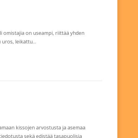
li omistajia on useampi, riittää yhden
 uros, leikattu…
amaan kissojen arvostusta ja asemaa
iedotusta sekä edistää tasapuolisia