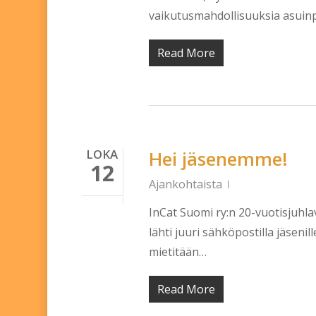
vaikutusmahdollisuuksia asuinp
Read More
LOKA
Hei jäsenemme!
12
Ajankohtaista
InCat Suomi ry:n 20-vuotisjuhl
lähti juuri sähköpostilla jäsen
mietitään…
Read More