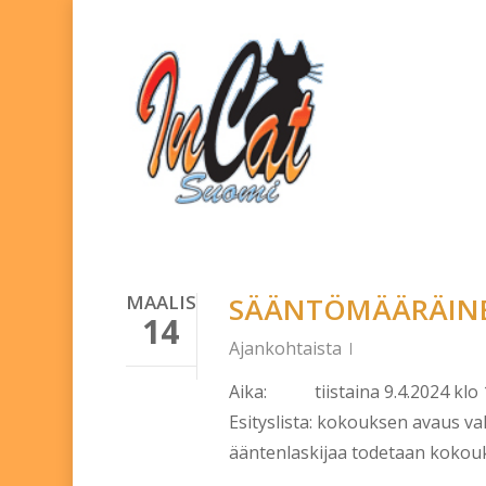
Skip
to
main
content
MAALIS
SÄÄNTÖMÄÄRÄIN
14
Ajankohtaista
Aika: tiistaina 9.4.2024 klo 
Esityslista: kokouksen avaus va
ääntenlaskijaa todetaan kokouk