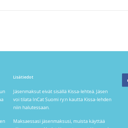
Lisätiedot
sun
Jäsenmaksut eivät sisällä Kissa-lehteä. Jäsen
aa
voi tilata InCat Suomi ry:n kautta Kissa-lehden
niin halutessaan.
ien
Maksaessasi jäsenmaksusi, muista käyttää