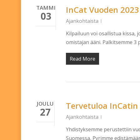
TAMMI
InCat Vuoden 2023 
03
Ajankohtaista
Kilpailuun voi osallistua kissa,
omistajan ääni. Palkitsemme 3 p
Read More
JOULU
Tervetuloa InCatin u
27
Ajankohtaista
Yhdistyksemme perustettiin vu
Suomessa, Pyrimme edistämään j