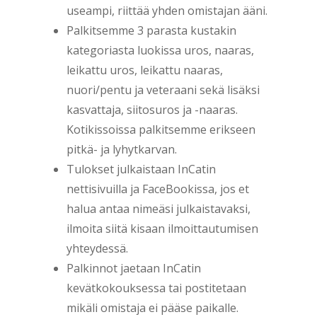
useampi, riittää yhden omistajan ääni.
Palkitsemme 3 parasta kustakin
kategoriasta luokissa uros, naaras,
leikattu uros, leikattu naaras,
nuori/pentu ja veteraani sekä lisäksi
kasvattaja, siitosuros ja -naaras.
Kotikissoissa palkitsemme erikseen
pitkä- ja lyhytkarvan.
Tulokset julkaistaan InCatin
nettisivuilla ja FaceBookissa, jos et
halua antaa nimeäsi julkaistavaksi,
ilmoita siitä kisaan ilmoittautumisen
yhteydessä.
Palkinnot jaetaan InCatin
kevätkokouksessa tai postitetaan
mikäli omistaja ei pääse paikalle.