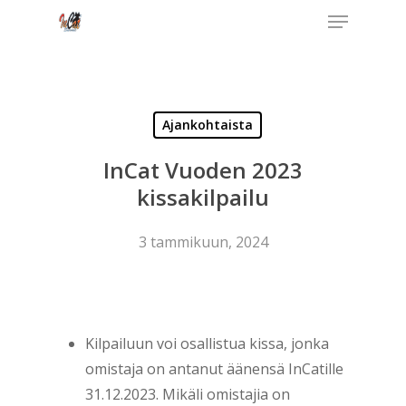
Menu
Skip
to
Close
main
Menu
content
Ajankohtaista
InCat Vuoden 2023
kissakilpailu
3 tammikuun, 2024
Kilpailuun voi osallistua kissa, jonka
omistaja on antanut äänensä InCatille
31.12.2023. Mikäli omistajia on