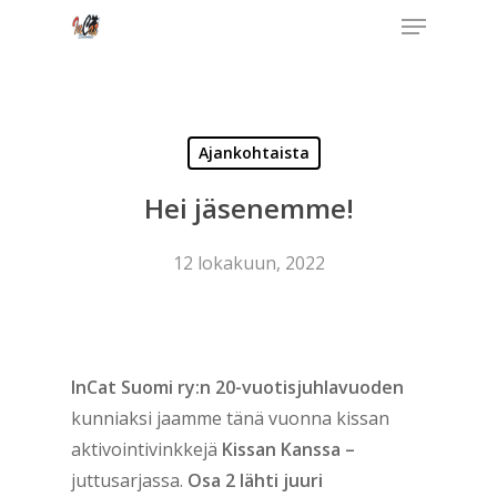
Menu
Skip
to
Close
main
Menu
content
Ajankohtaista
Hei jäsenemme!
12 lokakuun, 2022
InCat Suomi ry:n 20-vuotisjuhlavuoden
kunniaksi jaamme tänä vuonna kissan
aktivointivinkkejä
Kissan Kanssa –
juttusarjassa.
Osa 2 lähti juuri