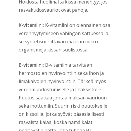
Hoidosta huolimatta kissa menehtyy, jos
rasvakudosvauriot ovat pahoja.
K-vitamiini:
K-vitamiini on olennainen osa
verenhyytymiseen vahingon sattuessa ja
se syntetisoi riittävän määrän mikro-
organismeja kissan suolistossa.
B-vitamiini:
B-vitamiinia tarvitaan
hermostojen hyvinvointiin sekä ihon ja
limakalvojen hyvinvointiin. Tärkeä myös
verenmuodostumiselle ja lihaksistolle.
Puutos saattaa johtaa maksan vaurioon
sekä ihottumiin. Suurin riski puutokselle
on kissoilla, jotka syövät pääasiallisesti
rasvaista kalaa, koska nämä kalat
sisältävät ainetta, joka tuhoaa B1-