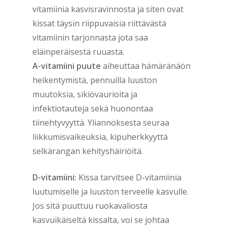
vitamiinia kasvisravinnosta ja siten ovat
kissat täysin riippuvaisia riittävästä
vitamiinin tarjonnasta jota saa
eläinperäisestä ruuasta.
A-vitamiini puute
aiheuttaa hämäränäön
heikentymistä, pennuilla luuston
muutoksia, sikiövaurioita ja
infektiotauteja sekä huonontaa
tiinehtyvyyttä. Yliannoksesta seuraa
liikkumisvaikeuksia, kipuherkkyyttä
selkärangan kehityshäiriöitä.
D-vitamiini:
Kissa tarvitsee D-vitamiinia
luutumiselle ja luuston terveelle kasvulle.
Jos sitä puuttuu ruokavaliosta
kasvuikäiseltä kissalta, voi se johtaa