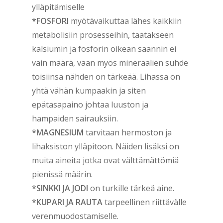
ylläpitämiselle
*FOSFORI
myötävaikuttaa lähes kaikkiin
metabolisiin prosesseihin, taatakseen
kalsiumin ja fosforin oikean saannin ei
vain määrä, vaan myös mineraalien suhde
toisiinsa nähden on tärkeää. Lihassa on
yhtä vähän kumpaakin ja siten
epätasapaino johtaa luuston ja
hampaiden sairauksiin.
*MAGNESIUM
tarvitaan hermoston ja
lihaksiston ylläpitoon. Näiden lisäksi on
muita aineita jotka ovat välttämättömiä
pienissä määrin.
*SINKKI JA JODI
on turkille tärkeä aine.
*KUPARI JA RAUTA
tarpeellinen riittävälle
verenmuodostamiselle.