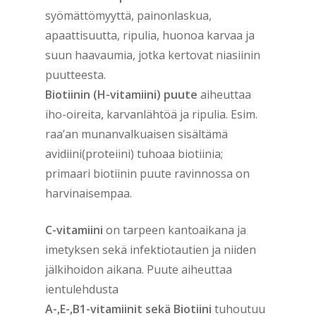
syömättömyyttä, painonlaskua,
apaattisuutta, ripulia, huonoa karvaa ja
suun haavaumia, jotka kertovat niasiinin
puutteesta.
Biotiinin (H-vitamiini) puute
aiheuttaa
iho-oireita, karvanlähtöä ja ripulia. Esim.
raa’an munanvalkuaisen sisältämä
avidiini(proteiini) tuhoaa biotiinia;
primaari biotiinin puute ravinnossa on
harvinaisempaa.
C-vitamiini
on tarpeen kantoaikana ja
imetyksen sekä infektiotautien ja niiden
jälkihoidon aikana. Puute aiheuttaa
ientulehdusta
A-,E-,B1-vitamiinit sekä Biotiini
tuhoutuu