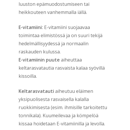
luuston epämuodostumiseen tai
heikkouteen vanhemmalla iällä.
E-vitamiini:
E-vitamiini suojaavaa
toimintaa elimistössä ja on suuri tekijä
hedelmällisyydessä ja normaalin
raskauden kulussa.
E-vitamiinin puute
aiheuttaa
keltarasvatautia rasvaista kalaa syövillä
kissoilla.
Keltarasvatauti
aiheutuu eläimen
yksipuolisesta rasvaisella kalalla
ruokkimisesta (esim. ihmisille tarkoitettu
tonnikala). Kuumeilevaa ja kömpelöä
kissaa hoidetaan E-vitamiinilla ja levolla.