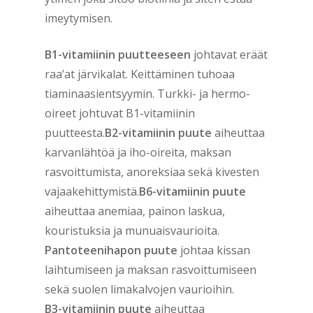
imeytymisen.
B1-vitamiinin puutteeseen
johtavat eräät
raa’at järvikalat. Keittäminen tuhoaa
tiaminaasientsyymin. Turkki- ja hermo-
oireet johtuvat B1-vitamiinin
puutteesta.
B2-vitamiinin puute
aiheuttaa
karvanlähtöä ja iho-oireita, maksan
rasvoittumista, anoreksiaa sekä kivesten
vajaakehittymistä.
B6-vitamiinin puute
aiheuttaa anemiaa, painon laskua,
kouristuksia ja munuaisvaurioita.
Pantoteenihapon puute
johtaa kissan
laihtumiseen ja maksan rasvoittumiseen
sekä suolen limakalvojen vaurioihin.
B3-vitamiinin puute
aiheuttaa