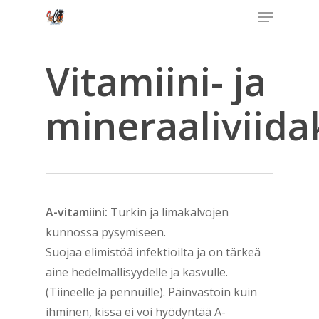
Menu
Skip
to
Close
main
Vitamiini- ja
Menu
content
mineraaliviida
A-vitamiini:
Turkin ja limakalvojen
kunnossa pysymiseen.
Suojaa elimistöä infektioilta ja on tärkeä
aine hedelmällisyydelle ja kasvulle.
(Tiineelle ja pennuille). Päinvastoin kuin
ihminen, kissa ei voi hyödyntää A-