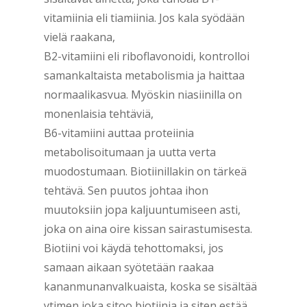
vitamiinia eli tiamiinia. Jos kala syödään
vielä raakana,
B2-vitamiini eli riboflavonoidi, kontrolloi
samankaltaista metabolismia ja haittaa
normaalikasvua. Myöskin niasiinilla on
monenlaisia tehtäviä,
B6-vitamiini auttaa proteiinia
metabolisoitumaan ja uutta verta
muodostumaan. Biotiinillakin on tärkeä
tehtävä. Sen puutos johtaa ihon
muutoksiin jopa kaljuuntumiseen asti,
joka on aina oire kissan sairastumisesta.
Biotiini voi käydä tehottomaksi, jos
samaan aikaan syötetään raakaa
kananmunanvalkuaista, koska se sisältää
ytimen joka sitoo biotiinia ja siten estää