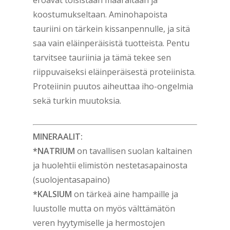
eroavat toisistaan määrältään ja
koostumukseltaan. Aminohapoista
tauriini on tärkein kissanpennulle, ja sitä
saa vain eläinperäisistä tuotteista. Pentu
tarvitsee tauriinia ja tämä tekee sen
riippuvaiseksi eläinperäisestä proteiinista.
Proteiinin puutos aiheuttaa iho-ongelmia
sekä turkin muutoksia.
MINERAALIT:
*NATRIUM
on tavallisen suolan kaltainen
ja huolehtii elimistön nestetasapainosta
(suolojentasapaino)
*KALSIUM
on tärkeä aine hampaille ja
luustolle mutta on myös välttämätön
veren hyytymiselle ja hermostojen