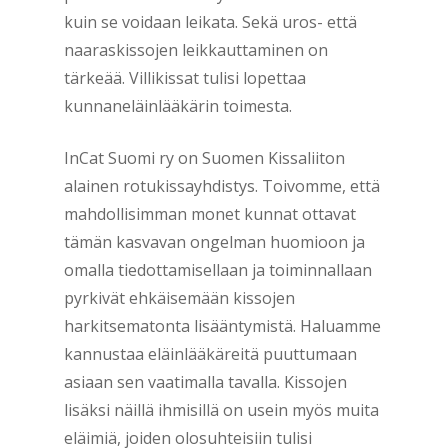
kuin se voidaan leikata. Sekä uros- että
naaraskissojen leikkauttaminen on
tärkeää. Villikissat tulisi lopettaa
kunnaneläinlääkärin toimesta.
InCat Suomi ry on Suomen Kissaliiton
alainen rotukissayhdistys. Toivomme, että
mahdollisimman monet kunnat ottavat
tämän kasvavan ongelman huomioon ja
omalla tiedottamisellaan ja toiminnallaan
pyrkivät ehkäisemään kissojen
harkitsematonta lisääntymistä. Haluamme
kannustaa eläinlääkäreitä puuttumaan
asiaan sen vaatimalla tavalla. Kissojen
lisäksi näillä ihmisillä on usein myös muita
eläimiä, joiden olosuhteisiin tulisi