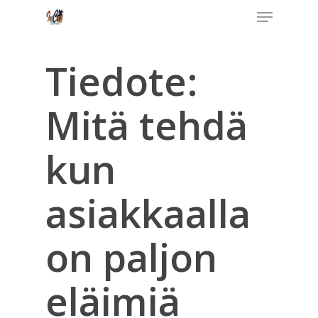
Menu
Skip
to
Close
main
Tiedote:
Menu
content
Mitä tehdä
kun
asiakkaalla
on paljon
eläimiä