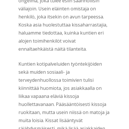
ongelma, joka tulee esiin säännöllisin
väliajoin. Usein eläinten omistaja on
henkilö, joka itsekin on avun tarpeessa.
Koska asia huolestuttaa kissaharrastajia,
haluamme tiedottaa, kuinka kuntien eri
alojen toimihenkilöt voivat
ennaltaehkäistä näitä tilanteita.
Kuntien kotipalveluiden työntekijöiden
sekä muiden sosiaali- ja
terveydenhuollossa toimivien tulisi
kiinnittää huomiota, jos asiakkaalla on
liikaa vapaana eläviä kissoja
huollettavanaan. Pääsääntöisesti kissoja
ruokitaan, mutta usein niissä on matoja ja
muita loisia. Kissat lisääntyvät
räjähdysmäisesti, mikä lisää asiakkaiden