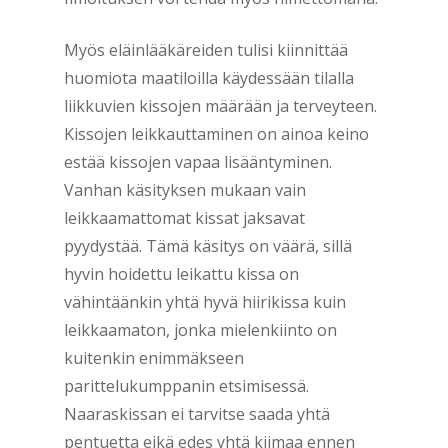
Myös eläinlääkäreiden tulisi kiinnittää
huomiota maatiloilla käydessään tilalla
liikkuvien kissojen määrään ja terveyteen.
Kissojen leikkauttaminen on ainoa keino
estää kissojen vapaa lisääntyminen.
Vanhan käsityksen mukaan vain
leikkaamattomat kissat jaksavat
pyydystää. Tämä käsitys on väärä, sillä
hyvin hoidettu leikattu kissa on
vähintäänkin yhtä hyvä hiirikissa kuin
leikkaamaton, jonka mielenkiinto on
kuitenkin enimmäkseen
parittelukumppanin etsimisessä.
Naaraskissan ei tarvitse saada yhtä
pentuetta eikä edes yhtä kiimaa ennen