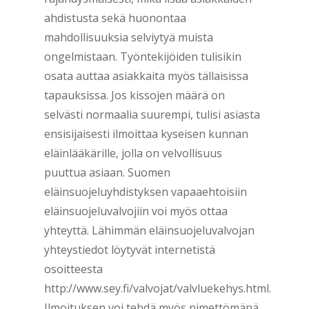
ahdistusta sekä huonontaa
mahdollisuuksia selviytyä muista
ongelmistaan. Työntekijöiden tulisikin
osata auttaa asiakkaita myös tällaisissa
tapauksissa. Jos kissojen määrä on
selvästi normaalia suurempi, tulisi asiasta
ensisijaisesti ilmoittaa kyseisen kunnan
eläinlääkärille, jolla on velvollisuus
puuttua asiaan. Suomen
eläinsuojeluyhdistyksen vapaaehtoisiin
eläinsuojeluvalvojiin voi myös ottaa
yhteyttä. Lähimmän eläinsuojeluvalvojan
yhteystiedot löytyvät internetistä
osoitteesta
http://www.sey.fi/valvojat/valvluekehys.html.
Ilmoituksen voi tehdä myös nimettömänä.