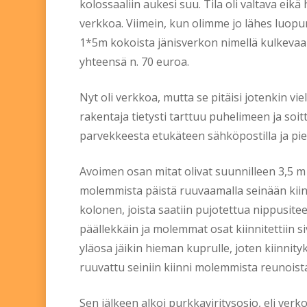
kolossaaliin aukesi suu. Tila oli valtava eikä
verkkoa. Viimein, kun olimme jo lähes luop
1*5m kokoista jänisverkon nimellä kulkevaa k
yhteensä n. 70 euroa.
Nyt oli verkkoa, mutta se pitäisi jotenkin vi
rakentaja tietysti tarttuu puhelimeen ja soit
parvekkeesta etukäteen sähköpostilla ja pie
Avoimen osan mitat olivat suunnilleen 3,5 m *
molemmista päistä ruuvaamalla seinään kiinn
kolonen, joista saatiin pujotettua nippusit
päällekkäin ja molemmat osat kiinnitettiin s
yläosa jäikin hieman kuprulle, joten kiinnity
ruuvattu seiniin kiinni molemmista reunoista 
Sen jälkeen alkoi purkkaviritysosio, eli ver