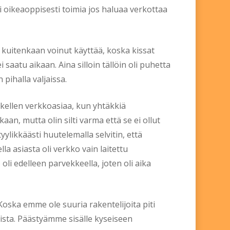
si oikeaoppisesti toimia jos haluaa verkottaa
 kuitenkaan voinut käyttää, koska kissat
saatu aikaan. Aina silloin tällöin oli puhetta
 pihalla valjaissa.
skellen verkkoasiaa, kun yhtäkkiä
, mutta olin silti varma että se ei ollut
ylikkäästi huutelemalla selvitin, että
a asiasta oli verkko vain laitettu
 oli edelleen parvekkeella, joten oli aika
oska emme ole suuria rakentelijoita piti
sista. Päästyämme sisälle kyseiseen