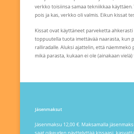
verkko toisiinsa samaa tekniikkaa käyttäen. V
pois ja kas, verkko oli valmis. Eikun kissat 
Kissat ovat käyttäneet parveketta ahkerasti n
toppuutella tuota imettävää naarasta, kun pe
ralliradalle. Aluksi ajattelin, että näemmekö 
mikä parasta, kukaan ei ole (ainakaan vielä) 
Jäsenmaksut
Jäsenmaksu 12,00 €. Maksamalla jäsenmak
saat oikeuden näyttelyttää kissaasi, kasvatt