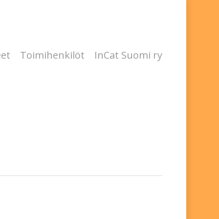
eet
Toimihenkilöt
InCat Suomi ry