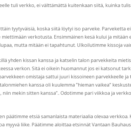
le tuli verkko, ei välttämättä kuitenkaan siitä, kuinka tuli
n tyytyväisiä, koska siitä löytyi iso parveke. Parveketta ei
 miettimään verkotusta. Ensimmäinen kesä kului ja mitään ei 
in lupaa, mutta mitään ei tapahtunut. Ulkoilutimme kissoja vain
killä yhden kissan kanssa ja katselin talon parvekkeita mieti
a verkon. Sitä ei oikein huomannut jos ei katsonut tarkkaan
arvekkeen omistaja sattui juuri kissoineen parvekkeelle ja ty
 talonmiehen kanssa oli kuulemma ”hieman vaikea” keskustell
in, niin mekin sitten kanssa”.. Odotimme pari viikkoa ja verkko
en päätimme etsiä samanlaista materiaalia olevaa verkkoa. K
kkoa myyvä liike. Päätimme aloittaa etsinnät Vantaan Bauhau