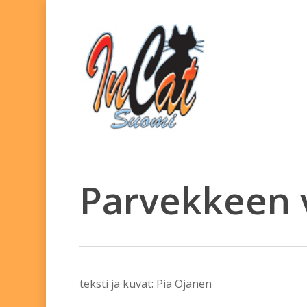
Skip
to
main
content
Parvekkeen 
teksti ja kuvat: Pia Ojanen