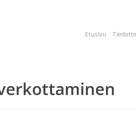
Etusivu
Tiedott
verkottaminen