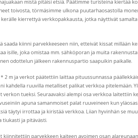
 hajuakaan mistä pitäisi etsiä. Päätimme turisteina kiertää kok
uneet toivosta, törmäsimme ulkona puutarhaosastolla monen
erälle kierrettyä verkkopakkausta, jotka näyttivät samalta k
elä saada kiinni parvekkeeseen niin, etteivät kissat millään 
taa isille, joka omistaa mm. sähköporan ja muita rakennustarv
nen odottelun jälkeen rakennuspartio saapuikin paikalle.
 2 m ja verkot päätettiin laittaa pituussunnassa päällekkäin
i kahdella ruuvilla metalliset palikat verkkoa pitelemään. Y
eet verkon tueksi. Seuraavaksi alempi osa verkkoa laitettii
ivuseiniin apuna samanmoiset palat ruuveineen kun yläosassa
ksiä täytyi irrottaa ja kiristää verkkoa. Liian hyvinhän se mu
tiukasti ja pitävästi.
kot kiinnitettiin parvekkeen kaiteen avoimen osan alareunaan