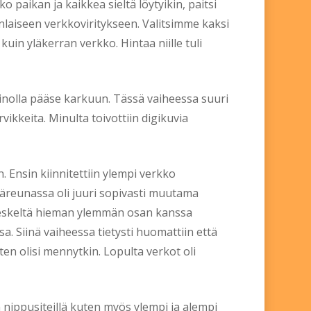
o paikan ja kaikkea sieltä löytyikin, paitsi
laiseen verkkoviritykseen. Valitsimme kaksi
uin yläkerran verkko. Hintaa niille tuli
keinolla pääse karkuun. Tässä vaiheessa suuri
ikkeita. Minulta toivottiin digikuvia
. Ensin kiinnitettiin ylempi verkko
läreunassa oli juuri sopivasti muutama
n keskeltä hieman ylemmän osan kanssa
. Siinä vaiheessa tietysti huomattiin että
uten olisi mennytkin. Lopulta verkot oli
 nippusiteillä kuten myös ylempi ja alempi