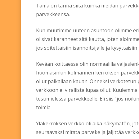
Tämä on tarina siitä kuinka meidän parvekkeel
parvekkeensa.
Kun muutimme uuteen asuntoon olimme erittäi
olisivat karanneet sitä kautta, joten aloimme
jos soitettaisiin isännöitsijälle ja kysyttäisi
Kevään koittaessa olin normaalilla valjaslen
huomasinkin kolmannen kerroksen parvekkeess
ollut paikallaan kauan. Onneksi verkotetun p
verkkoon ei virallista lupaa ollut. Kuulemma
testimielessä parvekkeelle. Eli siis ”jos noik
toimia.
Yläkerroksen verkko oli aika näkymätön, jot
seuraavaksi mitata parveke ja jäljittää ver