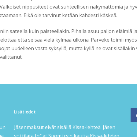
alkoiset nippusiteet ovat suhteellisen näkymättömiä ja hyvin
testaamaan. Eikä ole tarvinut ketään kahdesti käskeä.
iin sateella kuin paisteellakin. Pihalla asuu paljon eläimiä
lottaa että se saa vielä kylmää ulkona. Parveke toimii myös 
pojat uudelleen vasta syksyllä, mutta kyllä ne ovat sisälläkin
valittanut.
Lisätiedot
sun
Jäsenmaksut eivät sisällä Kissa-lehteä. Jäsen
aa
voi tilata InCat Suomi ry:n kautta Kissa-lehden