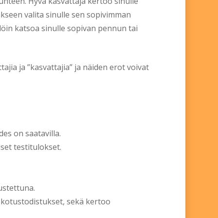
uhteen. Hyvä kasvattaja kertoo sinulle
akseen valita sinulle sen sopivimman
llöin katsoa sinulle sopivan pennun tai
jia ja ”kasvattajia” ja näiden erot voivat
es on saatavilla.
set testitulokset.
ustettuna.
rokotustodistukset, sekä kertoo