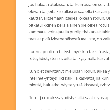
Jos haluat rotukissan, tärkein asia on selvitt
olevan tai joita kissallasi ei saa olla (karv
kautta valitsemaan itsellesi oikean rodun. O
pitkäturkkinen persialainen ole oikea rotu s
kammata, voit ajatella puolipitkäkarvaisiakin
taas et pidä lyhytnenäisestä mallista, on val
Luonnepuoli on tietysti myöskin tärkeä asia,
rotuyhdistysten sivuilta tai kysymällä kasvatt
Kun olet selvittänyt mieluisan rodun, alkaa 
internet-yhteys; liki kaikilla kasvattajilla ku
miettiä, haluatko näyttelyttää kissaasi, ryh
Rotu- ja rotukissayhdistyksiltä saat myös apua