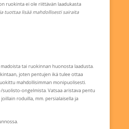
n ruokinta ei ole riittävän laadukasta
a tuottaa lisää mahdollisesti sairaita
, madoista tai ruokinnan huonosta laadusta.
okintaan, joten pentujen ikä tulee ottaa
 ruokittu mahdollisimman monipuolisesti.
-/suolisto-ongelmista. Vatsaa aristava pentu
llain roduilla, mm. persialaisella ja
kunnossa.