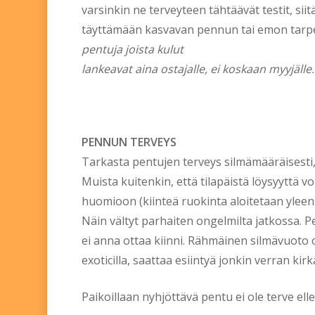
varsinkin ne terveyteen tähtäävät testit, si
täyttämään kasvavan pennun tai emon tarpe
pentuja joista kulut
lankeavat aina ostajalle, ei koskaan myyjälle.
PENNUN TERVEYS
Tarkasta pentujen terveys silmämääräisesti,
Muista kuitenkin, että tilapäistä löysyyttä v
huomioon (kiinteä ruokinta aloitetaan yleens
Näin vältyt parhaiten ongelmilta jatkossa. P
ei anna ottaa kiinni. Rähmäinen silmävuoto o
exoticilla, saattaa esiintyä jonkin verran ki
Paikoillaan nyhjöttävä pentu ei ole terve el