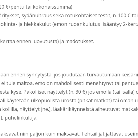
120 €/pentu tai kokonaissumma)
ääritykset, sydänultraus sekä rotukohtaiset testit, n. 100 € 
uokinta- ja hiekkakulut (emon ruoankulutus lisääntyy 2-kert
 kertaa ennen luovutusta) ja madotukset.
an ennen synnytystä, jos joudutaan turvautumaan keisarin
 ei tule maitoa, emo on mahdollisesti menehtynyt tai pentue
ta kyse. Pakolliset näyttelyt (n. 30 €) jos emolla (tai isällä
i käytetään ulkopuolista urosta (pitkät matkat) tai oman uro
kollilla, näyttelyt jne.), lääkärikäynneistä aiheutuvat matk
), puhelinkuluja.
aksavat niin paljon kuin maksavat. Tehtailijat jättävät usei