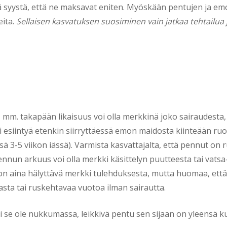
itä syystä, että ne maksavat eniten. Myöskään pentujen ja emo
ita.
Sellaisen kasvatuksen suosiminen vain jatkaa tehtailua j
 mm. takapään likaisuus voi olla merkkinä joko sairaudesta
oi esiintyä etenkin siirryttäessä emon maidosta kiinteään ru
ä 3-5 viikon iässä). Varmista kasvattajalta, että pennut on
ennun arkuus voi olla merkki käsittelyn puutteesta tai vatsa
n aina hälyttävä merkki tulehduksesta, mutta huomaa, että joi
rkasta tai ruskehtavaa vuotoa ilman sairautta.
lei se ole nukkumassa, leikkivä pentu sen sijaan on yleensä 