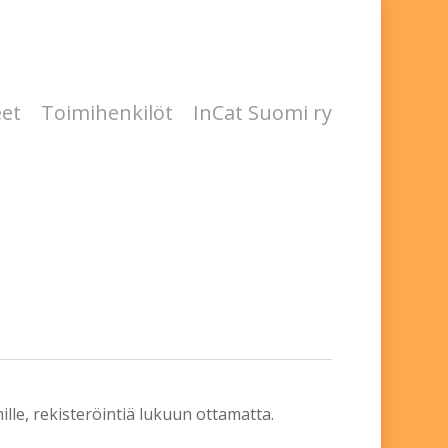
eet
Toimihenkilöt
InCat Suomi ry
lle, rekisteröintiä lukuun ottamatta.